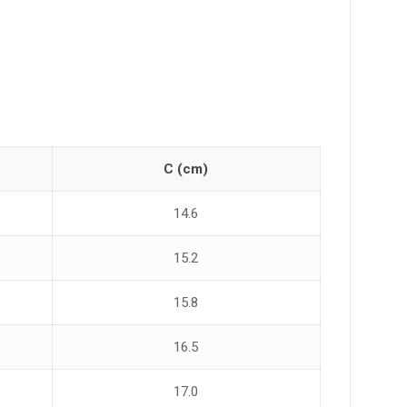
C (cm)
14.6
15.2
15.8
16.5
17.0