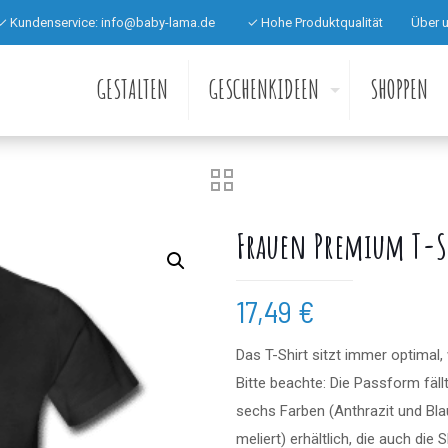
✓ Kundenservice:
info@baby-lama.de
✓ Hohe Produktqualität
Über 
GESTALTEN
GESCHENKIDEEN
SHOPPEN
Frauen Premium T-S
17,49
€
Das T-Shirt sitzt immer optimal,
Bitte beachte: Die Passform fäll
sechs Farben (Anthrazit und Blau
meliert) erhältlich, die auch di