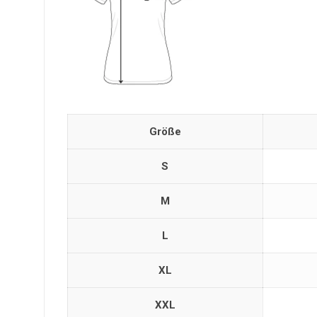
Größe
S
M
L
XL
XXL