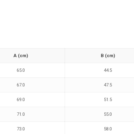
A (cm)
B (cm)
65.0
44.5
67.0
47.5
69.0
51.5
71.0
55.0
73.0
58.0