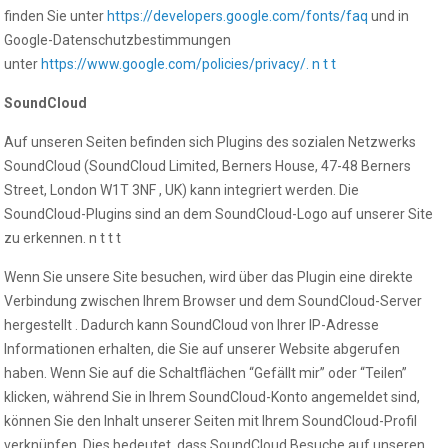
finden Sie unter
https://developers.google.com/fonts/faq
und in
Google-Datenschutzbestimmungen
unter
https://www.google.com/policies/privacy/. n t t
SoundCloud
Auf unseren Seiten befinden sich Plugins des sozialen Netzwerks
SoundCloud (SoundCloud Limited, Berners House, 47-48 Berners
Street, London W1T 3NF , UK) kann integriert werden. Die
SoundCloud-Plugins sind an dem SoundCloud-Logo auf unserer Site
zu erkennen. n t t t
Wenn Sie unsere Site besuchen, wird über das Plugin eine direkte
Verbindung zwischen Ihrem Browser und dem SoundCloud-Server
hergestellt . Dadurch kann SoundCloud von Ihrer IP-Adresse
Informationen erhalten, die Sie auf unserer Website abgerufen
haben. Wenn Sie auf die Schaltflächen “Gefällt mir” oder “Teilen”
klicken, während Sie in Ihrem SoundCloud-Konto angemeldet sind,
können Sie den Inhalt unserer Seiten mit Ihrem SoundCloud-Profil
verknüpfen. Dies bedeutet, dass SoundCloud Besuche auf unseren