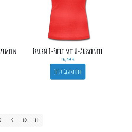
usärmeln
Frauen T-Shirt mit U-Ausschnitt
16,49
€
Jetzt Gestalten
8
9
10
11