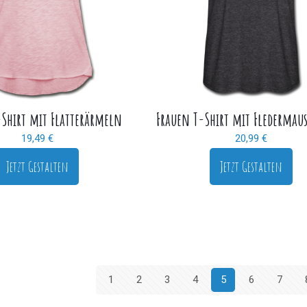
-Shirt mit Flatterärmeln
Frauen T-Shirt mit Flederma
19,49
€
20,99
€
Jetzt Gestalten
Jetzt Gestalten
1
2
3
4
5
6
7