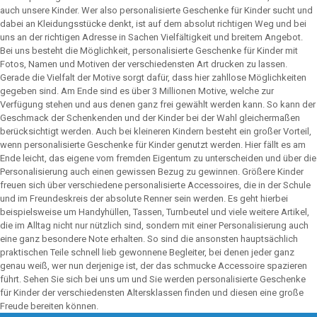
auch unsere Kinder. Wer also personalisierte Geschenke für Kinder sucht und
dabei an Kleidungsstücke denkt, ist auf dem absolut richtigen Weg und bei
uns an der richtigen Adresse in Sachen Vielfältigkeit und breitem Angebot.
Bei uns besteht die Möglichkeit, personalisierte Geschenke für Kinder mit
Fotos, Namen und Motiven der verschiedensten Art drucken zu lassen.
Gerade die Vielfalt der Motive sorgt dafür, dass hier zahllose Möglichkeiten
gegeben sind. Am Ende sind es über 3 Millionen Motive, welche zur
Verfügung stehen und aus denen ganz frei gewählt werden kann. So kann der
Geschmack der Schenkenden und der Kinder bei der Wahl gleichermaßen
berücksichtigt werden. Auch bei kleineren Kindern besteht ein großer Vorteil,
wenn personalisierte Geschenke für Kinder genutzt werden. Hier fällt es am
Ende leicht, das eigene vom fremden Eigentum zu unterscheiden und über die
Personalisierung auch einen gewissen Bezug zu gewinnen. Größere Kinder
freuen sich über verschiedene personalisierte Accessoires, die in der Schule
und im Freundeskreis der absolute Renner sein werden. Es geht hierbei
beispielsweise um Handyhüllen, Tassen, Turnbeutel und viele weitere Artikel,
die im Alltag nicht nur nützlich sind, sondern mit einer Personalisierung auch
eine ganz besondere Note erhalten. So sind die ansonsten hauptsächlich
praktischen Teile schnell lieb gewonnene Begleiter, bei denen jeder ganz
genau weiß, wer nun derjenige ist, der das schmucke Accessoire spazieren
führt. Sehen Sie sich bei uns um und Sie werden personalisierte Geschenke
für Kinder der verschiedensten Altersklassen finden und diesen eine große
Freude bereiten können.