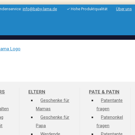
ndenservice:
info@baby-lama.de
✓ Hohe Produktqualität
Über uns
RS
ELTERN
PATE & PATIN
Geschenke für
Patentante
alten
Mamas
fragen
ag
Geschenke für
Patenonkel
it
Papa
fragen
Werdende
Patentante