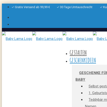
✓ Gratis Versand ab 99,99 €
✓ 30 Tage Umtauschrecht
✓ Ku
GESTALTEN
GESCHENKIDEEN
GESCHENKE FÜ
BABY
Selbst gest
1. Geburtst
Teddybär m
Namen